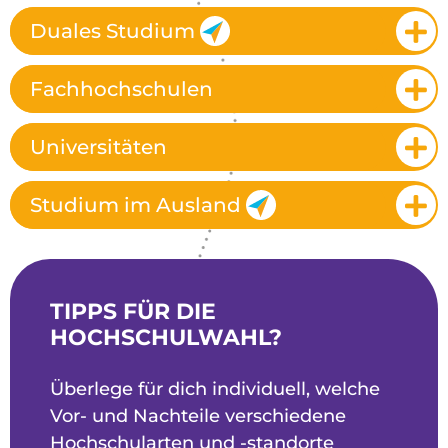
Duales Studium
Fachhochschulen
Universitäten
Studium im Ausland
TIPPS FÜR DIE
HOCHSCHULWAHL?
Überlege für dich individuell, welche
Vor- und Nachteile verschiedene
Hochschularten und -standorte