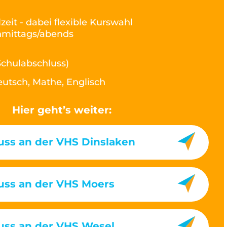
lzeit - dabei flexible Kurswahl
hmittags/abends
Schulabschluss)
utsch, Mathe, Englisch
Hier geht’s weiter:
uss an der VHS Dinslaken
uss an der VHS Moers
uss an der VHS Wesel