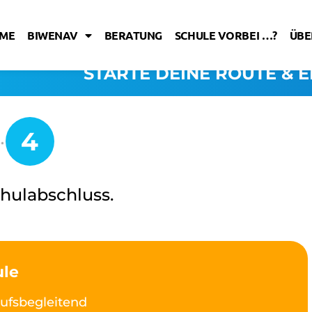
ME
BIWENAV
BERATUNG
SCHULE VORBEI …?
ÜBE
STARTE DEINE ROUTE & E
chulabschluss.
ule
ufsbegleitend