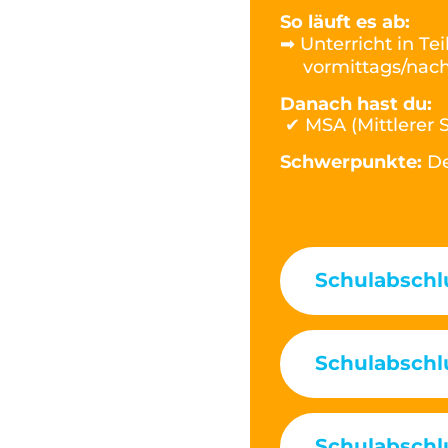
So läuft es ab:
➡ Unterricht in Tei
vormittags/nac
Danach hast du:
✔ MSA (Mittlerer 
Schwerpunkte:
De
Schulabschl
Schulabschl
Schulabschl