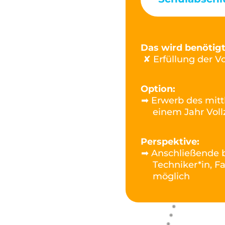
Das wird benötigt
✘ Erfüllung der Vo
Option:
➡ Erwerb des mitt
einem Jahr Vollz
Perspektive:
➡ Anschließende b
Techniker*in, F
möglich