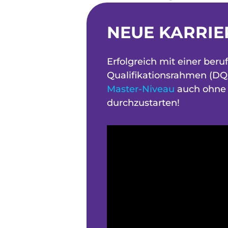
NEUE KARRIE
Erfolgreich mit einer ber
Qualifikationsrahmen (DQR
Master-Niveau
auch ohne 
durchzustarten!